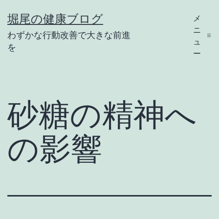
コ
堀尾の健康ブログ
メ
ン
ニ
わずかな行動改善で大きな前進
テ
ュ
を
ー
ン
ツ
へ
砂糖の精神へ
ス
キ
の影響
ッ
プ