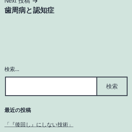
ナ
Next 投稿
歯周病と認知症
ビ
ゲ
ー
シ
ョ
検索…
ン
最近の投稿
「『後回し』にしない技術」