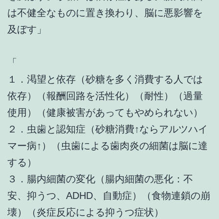
は不健全なものに置き換わり、脳に悪影響を
及ぼす」
「
１．渇望と依存（砂糖を多く消費する人では
依存）（報酬回路を活性化）（耐性）（過量
使用）（健康被害があってもやめられない）
２．虫歯と認知症（砂糖消費↑ならアルツハイ
マー病↑）（虫歯による歯肉炎の細菌は脳に達
する）
３．腸内細菌の変化（腸内細菌の悪化：不
安、抑うつ、ADHD、自動症）（食物連鎖の崩
壊）（炎症反応による抑うつ症状）