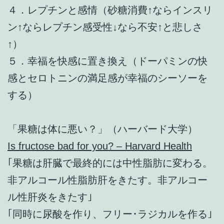
４．レプチンと感情（砂糖消費↑ならインスリ
ン↑ならレプチン感受性↓なら不安↑と悲しさ
↑）
５．幸福を快感に置き換え（ドーパミンの快
感とセロトニンの満足感が幸福のシーソーを
する）
「果糖は体に悪い？」（ハーバード大学）
Is fructose bad for you? – Harvard Health
｢果糖は肝臓で最終的には中性脂肪に変わる。
非アルコール性脂肪肝をきたす。非アルコー
ル性肝炎をきたす｣
｢同時に尿酸を作り、フリー･ラジカルを作る｣