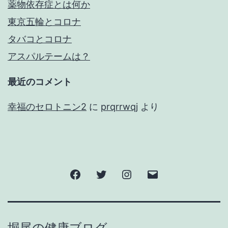
薬物依存症とは何か
東京五輪とコロナ
タバコとコロナ
アスパルテームは？
最近のコメント
幸福のセロトニン2
に
prqrrwqj
より
Facebook
Twitter
Instagram
メ
ー
ル
堀尾の健康ブログ